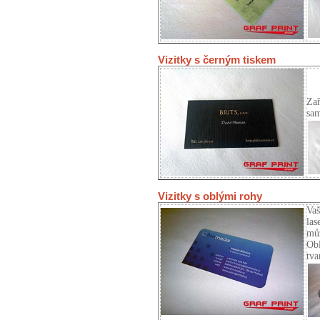
Vizitky s černým tiskem
Zař
sam
Vizitky s oblými rohy
Vaš
las
můž
Obl
tva