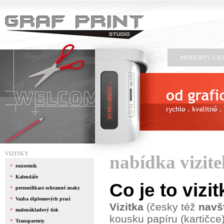
PRODUKTY A S
VIZITKY
nabídka vizite
rozcestnik
Kalendáře
Co je to vizi
perzonifikace ochranné znaky
Vazba diplomových prací
Vizitka
(česky též
navš
malonákladový tisk
kousku papíru (kartičce
Transparenty