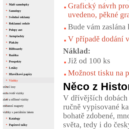
Grafický návrh pr
Malé samolepky
Samolepy
uvedeno, pěkné gra
Světelné reklamy
Reklamní cedule
Bude vám zaslána k
Polepy aut
Autoplachty
V případě dodání v
Plakáty
Náklad:
Billboardy
Razítka
Již od 100 ks
Prospekty
Letáky
Možnost tisku na p
Hlavičkové papíry
Vizitky
Něco z Histo
stírací losy
extra tvrdé vizitky
V dřívějších dobách
zlaté a stříbrné vizitky
ručně vypisované ka
reklamní magnety
vizitky s parciálním lakem
bohatě zdobené, mn
Katalogy
světa, tedy i do
česk
Papírové tašky