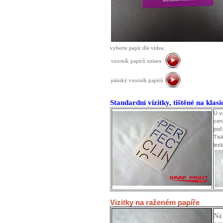
vyberte papír dle videa:
vzorník papírů unisex
pánský vzorník papírů
Standardní vizitky, tištěné na klas
U v
cen
poč
Tis
les
Vizitky na raženém papíře
Na 