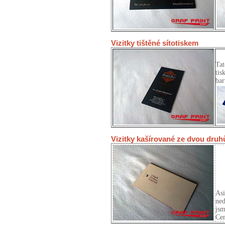
Vizitky tištěné sítotiskem
Tat
tis
bar
Vizitky kašírované ze dvou druh
Asi
ned
jsm
Ce