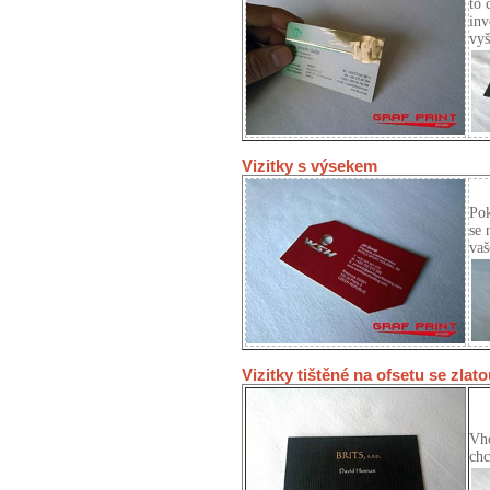
to 
inv
vyš
Vizitky s výsekem
Pok
se 
vaš
Vizitky tištěné na ofsetu se zlat
Vho
chc