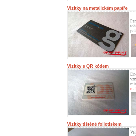
Vizitky na metalickém papíře
Per
toh
pok
Vizitky s QR kódem
Dne
vzn
min
mal
Vizitky tištěné foliotiskem
Vel