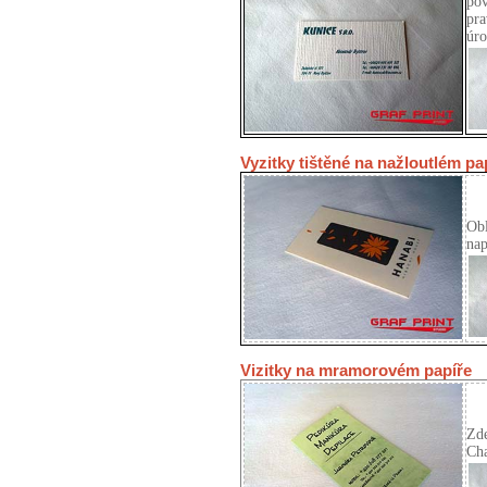
pov
pra
úro
Vyzitky tištěné na nažloutlém p
Obl
nap
Vizitky na mramorovém papíře
Zde
Ch