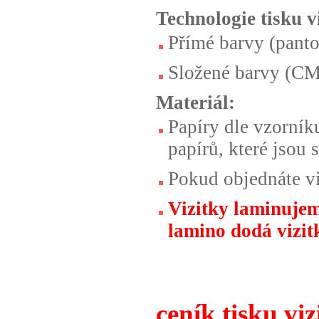
Technologie tisku
v
Přímé barvy (panto
Složené barvy (C
Materiál:
Papíry dle vzorník
papírů, které jsou
Pokud objednáte v
Vizitky laminujem
lamino dodá vizi
ceník tisku viz