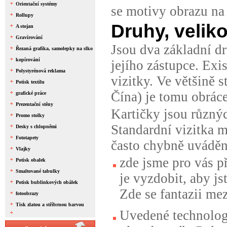
Orientační systémy
se motivy obrazu na 
Rollupy
Druhy, veliko
A stojan
Gravírování
Jsou dva základní dr
Řezaná grafika, samolepky na slko
kopírování
jejího zástupce. Exis
Polystyrénová reklama
vizitky
. Ve většině 
Potisk textilu
Čína
) je tomu obrác
grafické práce
Prezentační stěny
Kartičky jsou různýc
Promo stolky
Standardní vizitka
Desky s chlopněmi
Fototapety
často chybně uvádě
Vlajky
zde jsme pro vás p
Potisk obalek
Smaltované tabulky
je vyzdobit, aby js
Potisk bublinkových obálek
Zde se fantazii me
fotoobrazy
Tisk zlatou a stříbrnou barvou
Uvedené technologi