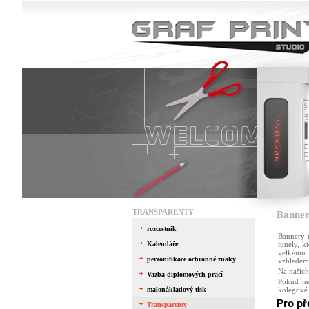
TRANSPARENTY
Banner
rozcestnik
Bannery n
Kalendáře
tunely, k
velkému 
perzonifikace ochranné znaky
vzhledem 
Na našich
Vazba diplomových prací
Pokud ne
malonákladový tisk
kolegové 
Pro př
Transparenty