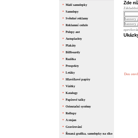
Zde ní
Malé samolepky
Základdní
Samolepy
Světelné reklamy
bannery 
bannery 
Reklamní cedule
zpevňová
Polepy aut
Ukázky
Autoplachty
Plakáty
Billboardy
Razítka
Prospekty
Letáky
Den otev
Hlavičkové papíry
Vizitky
Katalogy
Papírové tašky
Orientační systémy
Rollupy
A stojan
Gravírování
Řezaná grafika, samolepky na slko