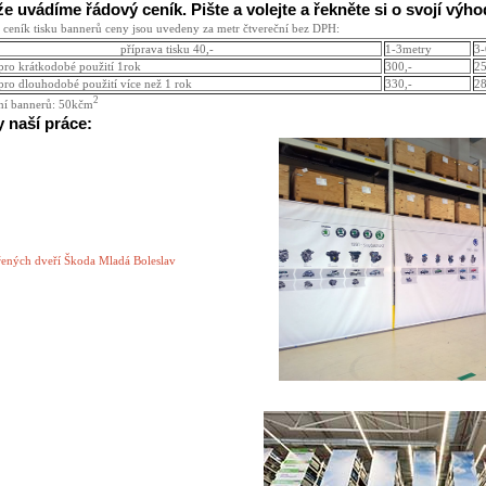
že uvádíme řádový ceník. Pište a volejte a řekněte si o svojí výh
 ceník tisku bannerů ceny jsou uvedeny za metr čtvereční bez DPH:
příprava tisku 40,-
1-3metry
3-
pro krátkodobé použití 1rok
300,-
25
pro dlouhodobé použití více než 1 rok
330,-
28
2
ní bannerů: 50kčm
 naší práce:
řených dveří Škoda Mladá Boleslav