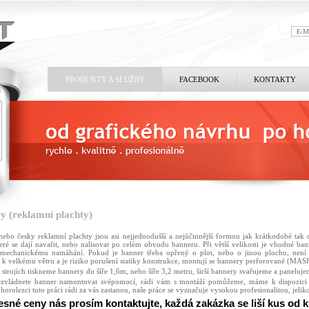
PRODUKTY A SLUŽBY
FACEBOOK
KONTAKTY
y (reklamní plachty)
ebo česky reklamní plachty jsou asi nejjednodušší a nejúčinnější formou jak krátkodobé tak 
teré se dají navařit, nebo nalisovat po celém obvodu banneru. Při větší velikosti je vhodné b
mechanickému namáhání. Pokud je banner třeba opřený o plot, nebo o jinou plochu, není 
k velkému větru a je riziko porušení statiky konstrukce, montují se bannery perforované (MASH
 strojích tiskneme bannery do šíře 1,6m, nebo šíře 3,2 metru, širší bannery svařujeme a paneluj
zvládnete banner namontovat svépomocí, rádi vám s montáží pomůžeme, máme k dispozici 
horolezci tuto práci rádi za vás zastanou, naše práce se vyznačuje vysokou profesionalitou, jelik
esné ceny nás prosím kontaktujte, každá zakázka se liší kus od k