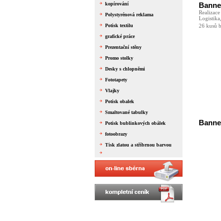
Banne
kopírování
Realizac
Polystyrénová reklama
Logistika
26 kusů b
Potisk textilu
grafické práce
Prezentační stěny
Promo stolky
Desky s chlopněmi
Fototapety
Vlajky
Potisk obalek
Smaltované tabulky
Banne
Potisk bublinkových obálek
fotoobrazy
Tisk zlatou a stříbrnou barvou