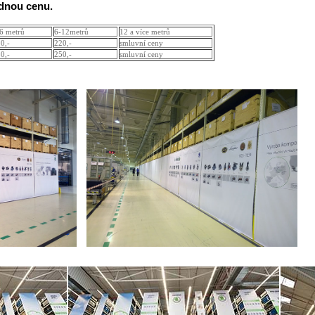
odnou cenu.
6 metrů
6-12metrů
12 a více metrů
0,-
220,-
smluvní ceny
0,-
250,-
smluvní ceny