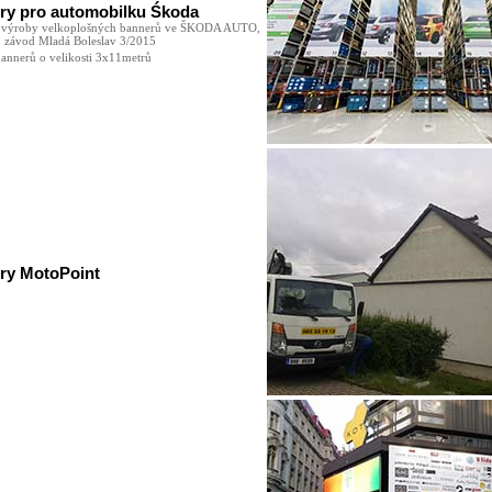
ry pro automobilku Śkoda
e výroby velkoplošných bannerů ve ŠKODA AUTO,
, závod Mladá Boleslav 3/2015
annerů o velikosti 3x11metrů
ry MotoPoint