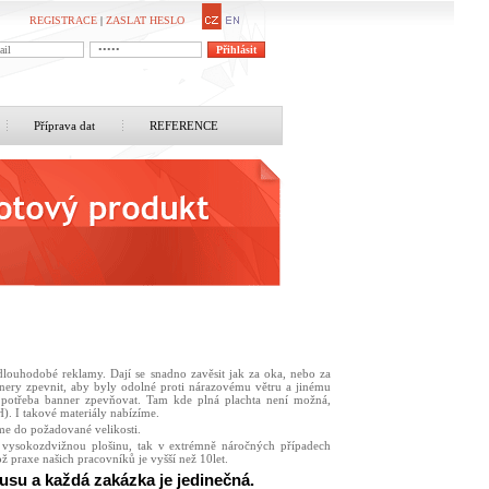
REGISTRACE
|
ZASLAT HESLO
Příprava dat
REFERENCE
dlouhodobé reklamy. Dají se snadno zavěsit jak za oka, nebo za
annery zpevnit, aby byly odolné proti nárazovému větru a jinému
potřeba banner zpevňovat. Tam kde plná plachta není možná,
). I takové materiály nabízíme.
eme do požadované velikosti.
vysokozdvižnou plošinu, tak v extrémně náročných případech
ož praxe našich pracovníků je vyšší než 10let.
usu a každá zakázka je jedinečná.