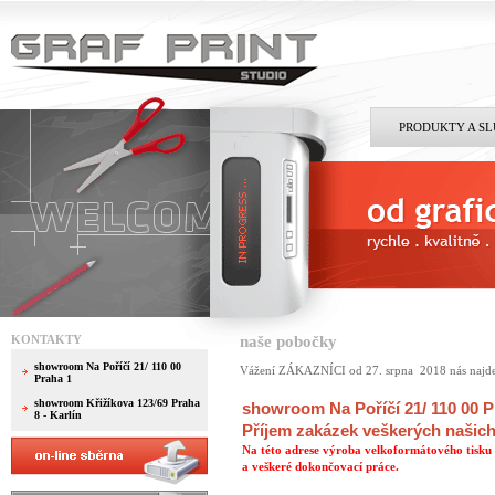
PRODUKTY A S
KONTAKTY
naše pobočky
showroom Na Poříčí 21/ 110 00
Vážení ZÁKAZNÍCI od 27. srpna 2018 nás najdete
Praha 1
showroom Křižíkova 123/69 Praha
showroom Na Poříčí 21/ 110 00 P
8 - Karlín
Příjem zakázek veškerých našich
Na této adrese výroba velkoformátového tisku
a veškeré dokončovací práce.