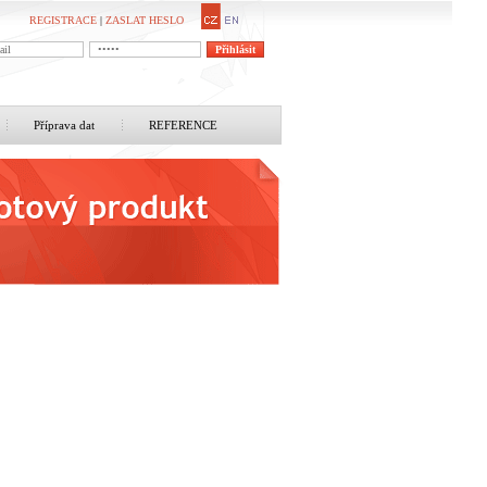
REGISTRACE
|
ZASLAT HESLO
Příprava dat
REFERENCE