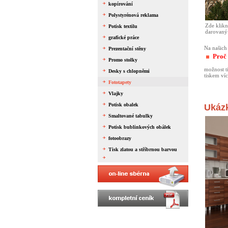
kopírování
Polystyrénová reklama
Zde klikn
Potisk textilu
darovaný
grafické práce
Na našich
Prezentační stěny
Proč 
Promo stolky
možnost t
Desky s chlopněmi
tiskem ví
Fototapety
Vlajky
Potisk obalek
Ukázk
Smaltované tabulky
Potisk bublinkových obálek
fotoobrazy
Tisk zlatou a stříbrnou barvou