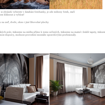
 si obrázek vyberete v databázi fotobanky, je zde miliony fotek, stačí
om kliknout a vybírat!
 na zeď, dveře, okno i jiné libovolné plochy.
ských práv, tiskneme na média přímo k tomu určených, tiskneme na matné i lesklé tapety, tiskne
 možnost dopravy, možnost provedení montáže opravdovými profesionály.