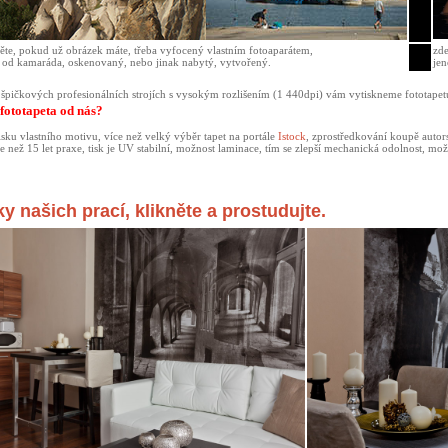
ěte, pokud už obrázek máte, třeba vyfocený vlastním fotoaparátem,
zde
 od kamaráda, oskenovaný, nebo jinak nabytý, vytvořený.
jen
 špičkových profesionálních strojích s vysokým rozlišením (1 440dpi) vám vytiskneme fototapetu
fototapeta od nás?
isku vlastního motivu, více než velký výběr tapet na portále
Istock
, zprostředkování koupě autor
ce než 15 let praxe, tisk je UV stabilní, možnost laminace, tím se zlepší mechanická odolnost,
y našich prací, klikněte a prostudujte.