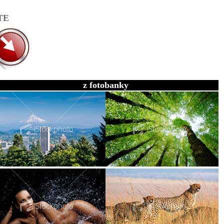
TE
z fotobanky