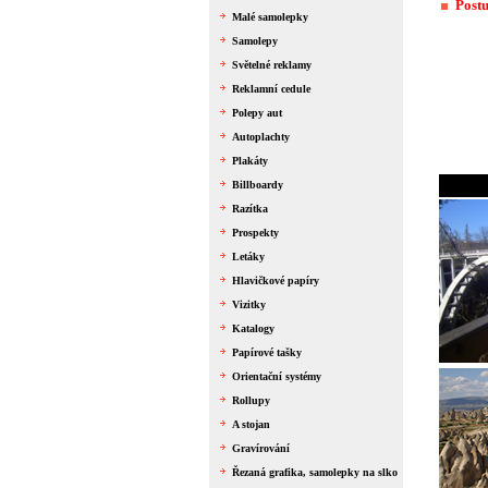
Postu
Malé samolepky
Samolepy
Světelné reklamy
Reklamní cedule
Polepy aut
Autoplachty
Plakáty
Billboardy
Razítka
Prospekty
Letáky
Hlavičkové papíry
Vizitky
Katalogy
Papírové tašky
Orientační systémy
Rollupy
A stojan
Gravírování
Řezaná grafika, samolepky na slko