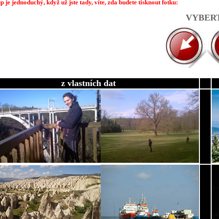
p je jednoduchý, když už jste tady, víte, zda budete tisknout fotku:
VYBER
z vlastních dat