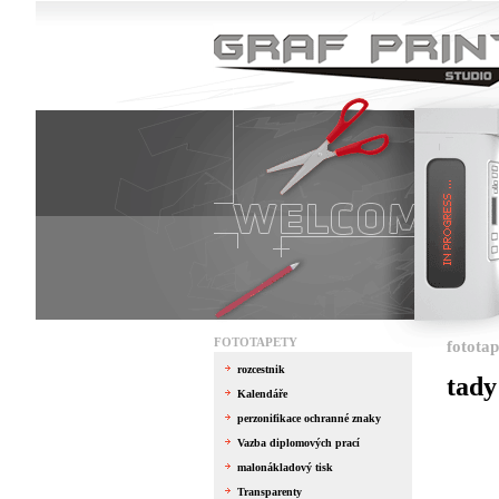
FOTOTAPETY
fototap
rozcestnik
tady
Kalendáře
...
perzonifikace ochranné znaky
Vazba diplomových prací
...
malonákladový tisk
...
Transparenty