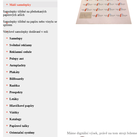
Malé samolepky
Samolepky tištěné na předsekaných
papírových arších
Samolepky tištěné na papíru nebo vinylu se
splitem
Vinylové samolepky dodávané v roli
Samolepy
Světelné reklamy
Reklamní cedule
Polepy aut
Autoplachty
Plakáty
Billboardy
Razítka
Prospekty
Letáky
Hlavičkové papíry
Vizitky
Katalogy
Papírové tašky
Orientační systémy
Máme digitální výsek, právě na tom stroji řežeme 