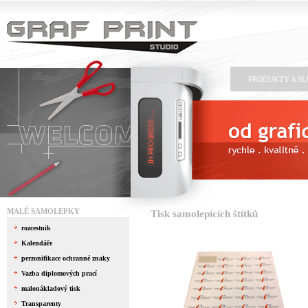
PRODUKTY A S
MALÉ SAMOLEPKY
Tisk samolepících štítků
rozcestnik
Kalendáře
perzonifikace ochranné znaky
Vazba diplomových prací
malonákladový tisk
Transparenty