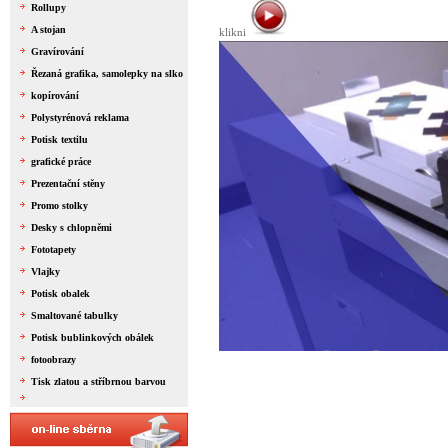
Rollupy
A stojan
klikni
Gravírování
Řezaná grafika, samolepky na slko
kopírování
Polystyrénová reklama
Potisk textilu
grafické práce
Prezentační stěny
Promo stolky
Desky s chlopněmi
Fototapety
Vlajky
Potisk obalek
Smaltované tabulky
Potisk bublinkových obálek
fotoobrazy
Tisk zlatou a stříbrnou barvou