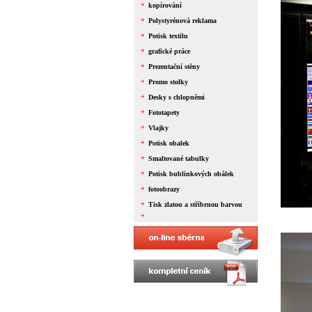
kopírování
Polystyrénová reklama
Potisk textilu
grafické práce
Prezentační stěny
Promo stolky
Desky s chlopněmi
Fototapety
Vlajky
Potisk obalek
Smaltované tabulky
Potisk bublinkových obálek
fotoobrazy
Tisk zlatou a stříbrnou barvou