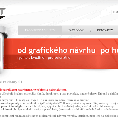
PRODUKTY A SLUŽBY
FACEBOOK
KONTAKTY
né reklamy 01
elnou reklamu navrhneme, vyrobíme a nainstalujeme.
ušlechtilé kvalitní materiály: hliník, dural, ocel, plast, plexisklo, tvrzené plasty, Dibond a další
:
panely:
rám - hliník/plast, výplň - plexi, světelný zdroj -zářivkové trubice
světelné panely:
rám – hliník, výplň – Signtech/Milliken pružná vinylová fólie, světelný zdroj 
 písmo Chainlight:
rám - hliník/plast, výplň - plexi, světelný zdroj - zářivkové trubice/neony
 reklamní plochy:
základní desky – plast/plech, (konstrukce – hliník), světelný zdroj – halogen
kompletní realizaci světelných reklam včetně návrhu, výroby, instalace, napojení na elektrickou