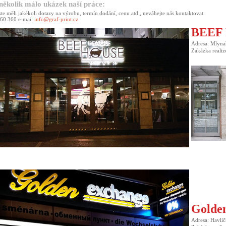
několik málo ukázek naší práce:
te měli jakékoli dotazy na výrobu, termín dodání, cenu atd., neváhejte nás kontaktovat.
 460 360 e-mai:
info@graf-print.cz
BEEF
Adresa: Mlynař
Zakázka realiz
Golde
Adresa: Havlíč