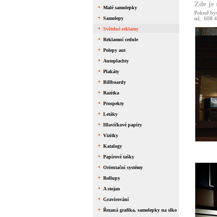
Zde je 
Malé samolepky
Pokud bys
Samolepy
tel.: 608
Světelné reklamy
Reklamní cedule
Polepy aut
Autoplachty
Plakáty
Billboardy
Razítka
Prospekty
Letáky
Hlavičkové papíry
Vizitky
Katalogy
Papírové tašky
Orientační systémy
Rollupy
A stojan
Gravírování
Řezaná grafika, samolepky na slko