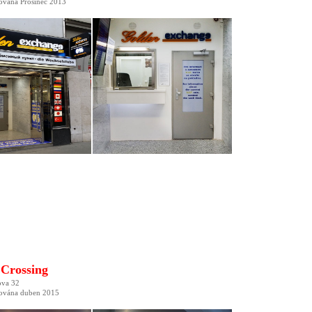
zována Prosinec 2013
Crossing
ova 32
zována duben 2015