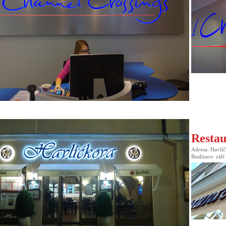
Restau
Adresa: Havlíč
Realizace: zář