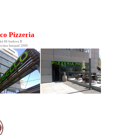
co Pizzeria
cká 66 budova B
ována listopad 2009