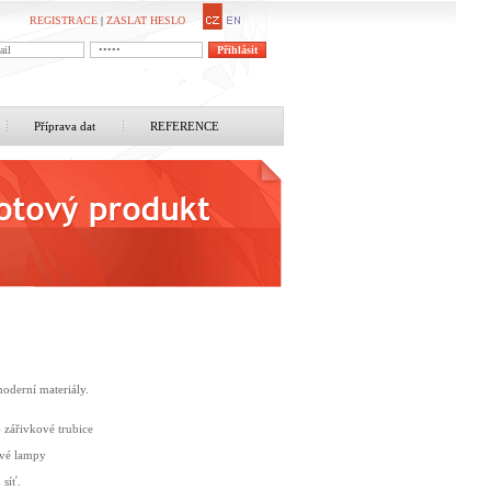
REGISTRACE
|
ZASLAT HESLO
Příprava dat
REFERENCE
 moderní materiály.
– zářivkové trubice
ové lampy
 síť.