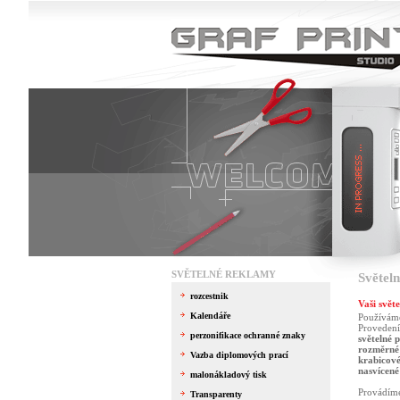
SVĚTELNÉ REKLAMY
Světel
rozcestnik
Vaši svět
Kalendáře
Používáme 
Provedení
perzonifikace ochranné znaky
světelné 
rozměrné 
Vazba diplomových prací
krabicové
nasvícené
malonákladový tisk
Provádíme 
Transparenty