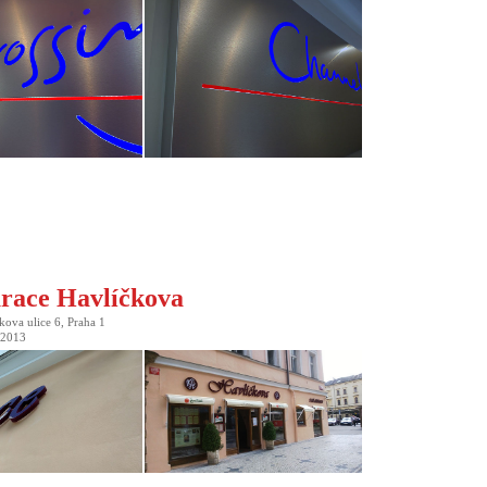
race Havlíčkova
kova ulice 6, Praha 1
í 2013