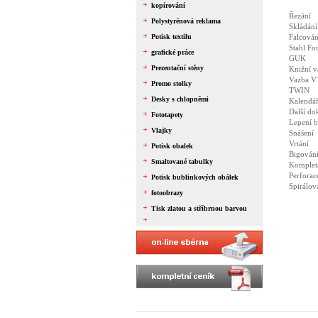
kopírování
Řezání
Polystyrénová reklama
Skládání
Potisk textilu
Falcován
Stahl Fo
grafické práce
GUK
Prezentační stěny
Knižní 
Vazba V
Promo stolky
TWIN
Desky s chlopněmi
Kalendář
Další do
Fototapety
Lepení 
Vlajky
Snášení
Vrtání
Potisk obalek
Bigován
Smaltované tabulky
Komplet
Perforac
Potisk bublinkových obálek
Spirálov
fotoobrazy
Tisk zlatou a stříbrnou barvou