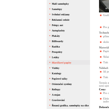
Malé samolepky
Samolepy
Světelné reklamy
Graf
Reklamní cedule
Polepy aut
Pro 
Autoplachty
Technol
Plakáty
přím
Billboardy
slož
Razítka
Materiál
Papí
Prospekty
Skla
Letáky
Tisk
Hlavičkové papíry
Náklad:
Vizitky
Již 
Katalogy
Tisk 
Papírové tašky
Termín n
Orientační systémy
není uje
Ceny:
Rollupy
Pro c
A stojan
Elek
Gravírování
indiv
Řezaná grafika, samolepky na slko
Dokončo