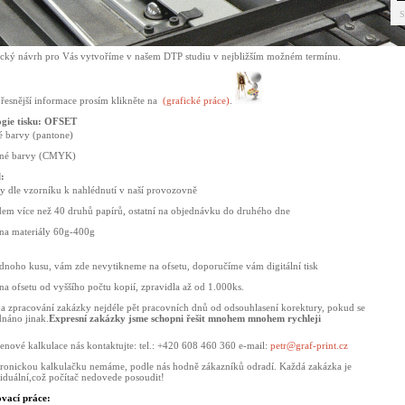
S
ický návrh pro Vás vytvoříme v našem DTP studiu v nejbližším možném termínu.
přesnější informace prosím klikněte na
(grafické práce)
.
ogie tisku: OFSET
é barvy (pantone)
ené barvy (CMYK)
:
ry dle vzorníku k nahlédnutí v naší provozovně
dem více než 40 druhů papírů, ostatní na objednávku do druhého dne
 na materiály 60g-400g
jednoho kusu, vám zde nevytikneme na ofsetu, doporučíme vám digitální tisk
na ofsetu od vyššího počtu kopií, zpravidla až od 1.000ks.
a zpracování zakázky nejdéle pět pracovních dnů od odsouhlasení korektury, pokud se
dnáno jinak.
Expresní zakázky jsme schopni řešit mnohem mnohem rychleji
enové kalkulace nás kontaktujte: tel.: +420 608 460 360 e-mail:
petr@graf-print.cz
tronickou kalkulačku nemáme, podle nás hodně zákazníků odradí. Každá zakázka je
iduální,což počítač nedovede posoudit!
vací práce: