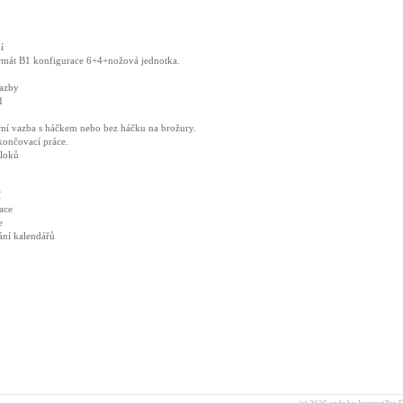
í
rmát B1 konfigurace 6+4+nožová jednotka.
vazby
1
ní vazba s háčkem nebo bez háčku na brožury.
končovací práce.
bloků
í
ace
e
ání kalendářů