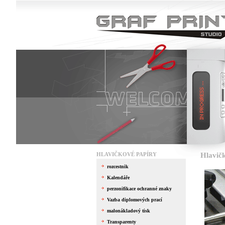
HLAVIČKOVÉ PAPÍRY
Hlavič
rozcestnik
Kalendáře
perzonifikace ochranné znaky
Vazba diplomových prací
malonákladový tisk
Transparenty