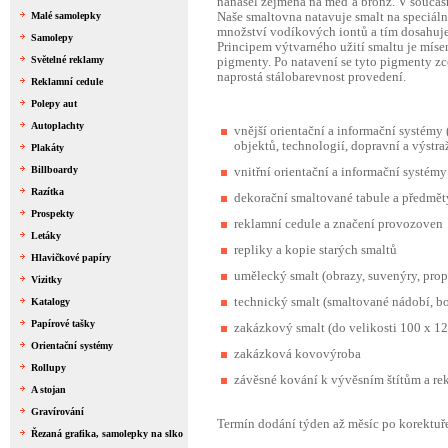
nanášel zejména na měď a bronz. V součas
Malé samolepky
Naše smaltovna natavuje smalt na speciáln
množství vodíkových iontů a tím dosahuj
Samolepy
Principem výtvarného užití smaltu je míse
Světelné reklamy
pigmenty. Po natavení se tyto pigmenty zce
naprostá stálobarevnost provedení.
Reklamní cedule
Polepy aut
Autoplachty
vnější orientační a informační systémy 
objektů, technologií, dopravní a výstra
Plakáty
Billboardy
vnitřní orientační a informační systémy 
Razítka
dekorační smaltované tabule a předmět
Prospekty
reklamní cedule a značení provozoven
Letáky
repliky a kopie starých smaltů
Hlavičkové papíry
umělecký smalt (obrazy, suvenýry, pro
Vizitky
technický smalt (smaltované nádobí, boj
Katalogy
Papírové tašky
zakázkový smalt (do velikosti 100 x 1
Orientační systémy
zakázková kovovýroba
Rollupy
závěsné kování k vývěsním štítům a r
A stojan
Gravírování
Termín dodání týden až měsíc po korektuř
Řezaná grafika, samolepky na slko