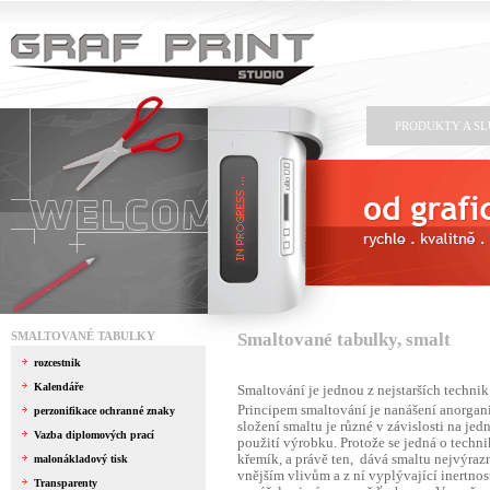
PRODUKTY A S
SMALTOVANÉ TABULKY
Smaltované tabulky, smalt
rozcestnik
Kalendáře
Smaltování je jednou z nejstarších techni
Principem smaltování je nanášení anorga
perzonifikace ochranné znaky
složení smaltu je různé v závislosti na je
Vazba diplomových prací
použití výrobku. Protože se jedná o techn
křemík, a právě ten, dává smaltu nejvýrazně
malonákladový tisk
vnějším vlivům a z ní vyplývající inertno
Transparenty