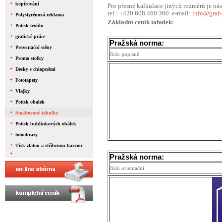
kopírování
Pro přesné kalkulace jiných rozměrů je nás
tel.: +420 608 460 360 e-mail:
info@graf-
Polystyrénová reklama
Základní ceník tabulek:
Potisk textilu
grafické práce
Pražská norma:
Prezentační stěny
číslo popisné
Promo stolky
Desky s chlopněmi
Fototapety
Vlajky
Potisk obalek
Smaltované tabulky
Potisk bublinkových obálek
fotoobrazy
Tisk zlatou a stříbrnou barvou
Pražská norma:
číslo orientační