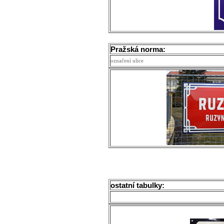
Pražská norma:
označení ulice
ostatní tabulky: