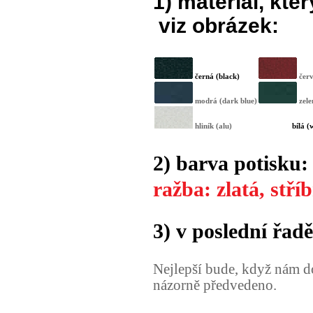
1) materiál, kt
viz obrázek:
černá (black)
červ
modrá (dark blue)
zele
hliník (alu)
________
bílá (
2) barva potisku:
ražba: zlatá, stří
3) v poslední řadě
Nejlepší bude, když nám do
názorně předvedeno.