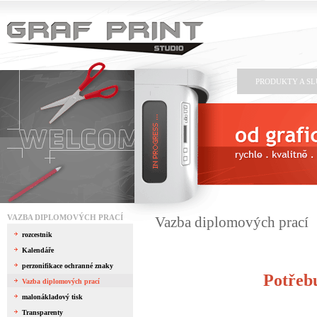
PRODUKTY A S
VAZBA DIPLOMOVÝCH PRACÍ
Vazba diplomových prací
rozcestnik
Kalendáře
perzonifikace ochranné znaky
Potřebu
Vazba diplomových prací
malonákladový tisk
Transparenty