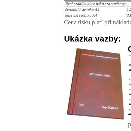
Nyní probíhá akce tisku pro studenty:
černobílá stránka A4
1,
barevná stránka A4
3,
Cena tisku platí při náklad
Ukázka vazby:
v
v
v
v
v
P