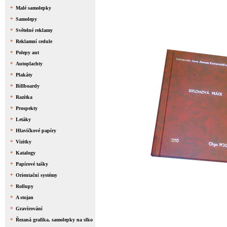
Malé samolepky
Samolepy
Světelné reklamy
Reklamní cedule
Polepy aut
Autoplachty
Plakáty
Billboardy
Razítka
Prospekty
Letáky
Hlavičkové papíry
Vizitky
Katalogy
Papírové tašky
Orientační systémy
Rollupy
A stojan
Gravírování
Řezaná grafika, samolepky na slko