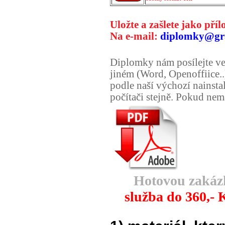
Uložte a zašlete jako pří
Na e-mail:
diplomky@gra
Diplomky nám posílejte ve
jiném (Word, Openoffiice..
podle naší výchozí nainst
počítači stejně. Pokud nem
Hotovou zakázk
služba do 360,-