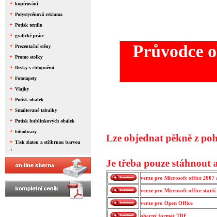
kopírování
Polystyrénová reklama
Potisk textilu
grafické práce
Průvodce o
Prezentační stěny
Promo stolky
Desky s chlopněmi
Fototapety
Vlajky
Potisk obalek
Smaltované tabulky
Potisk bublinkových obálek
fotoobrazy
Lze objednat pěkně z po
Tisk zlatou a stříbrnou barvou
Je třeba
pouze
stáhnout a
verze pro Microsoft office 2007 
verze pro Microsoft office starš
verze pro Open Office
obecný formát TRF