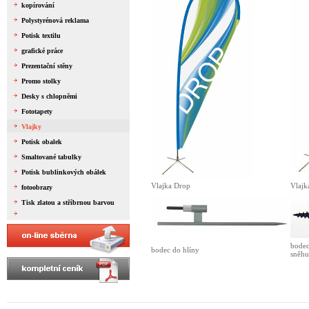
kopírování
Polystyrénová reklama
Potisk textilu
grafické práce
Prezentační stěny
Promo stolky
Desky s chlopněmi
Fototapety
Vlajky
Potisk obalek
Smaltované tabulky
Potisk bublinkových obálek
Vlajka Drop
Vlajk
fotoobrazy
Tisk zlatou a stříbrnou barvou
bodec
bodec do hlíny
sněhu