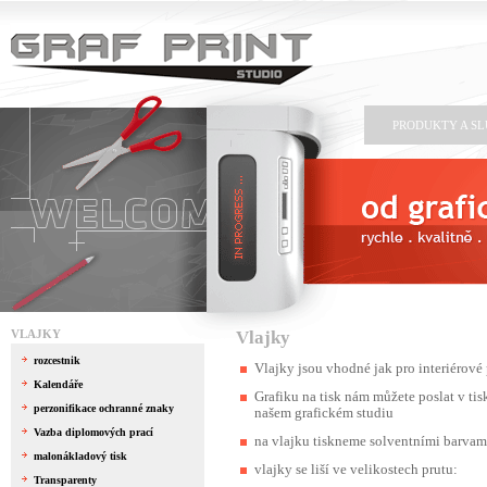
PRODUKTY A S
VLAJKY
Vlajky
rozcestnik
Vlajky jsou vhodné jak pro interiérové p
Kalendáře
Grafiku na tisk nám můžete poslat v t
perzonifikace ochranné znaky
našem grafickém studiu
Vazba diplomových prací
na vlajku tiskneme solventními barvamy
malonákladový tisk
vlajky se liší ve velikostech prutu:
Transparenty