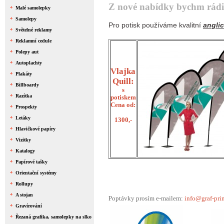
Z nové nabídky bychm rádi 
Malé samolepky
Samolepy
Pro potisk používáme kvalitní
angli
Světelné reklamy
Reklamní cedule
Polepy aut
Autoplachty
Vlajka
Plakáty
Quill:
Billboardy
s
Razítka
potiskem
Cena od:
Prospekty
Letáky
1300,-
Hlavičkové papíry
Vizitky
Katalogy
Papírové tašky
Orientační systémy
Rollupy
A stojan
Poptávky prosím e-mailem:
info@graf-prin
Gravírování
Řezaná grafika, samolepky na slko