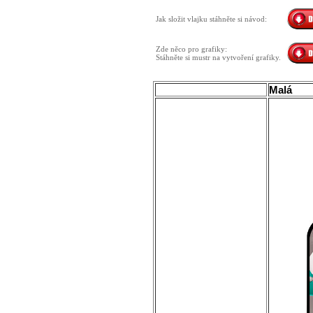
Jak složit vlajku stáhněte si návod:
Zde něco pro grafiky:
Stáhněte si mustr na vytvoření grafiky.
Malá