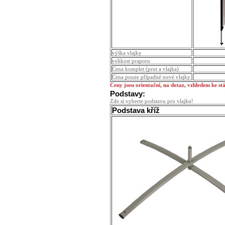
výška vlajky
velikost praporu
Cena komplet (prut a vlajka)
Cena pouze případné nové vlajky
Ceny jsou orientační, na dotaz, vzhledem ke st
Podstavy:
Zde si vyberte podstavu pro vlajku!
Podstava kříž