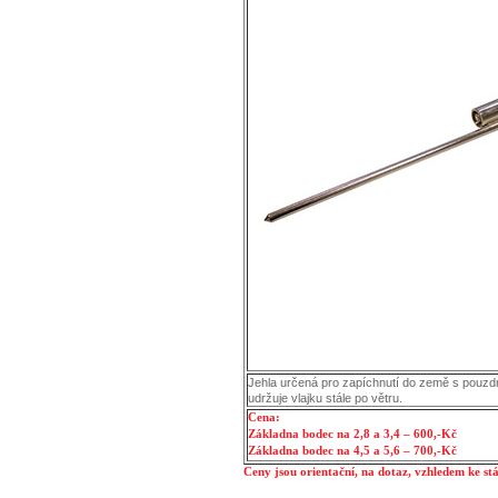
Jehla určená pro zapíchnutí do země s pouzdr
udržuje vlajku stále po větru.
Cena:
Základna bodec na 2,8 a 3,4 – 600,-Kč
Základna bodec na 4,5 a 5,6 – 700,-Kč
Ceny jsou orientační, na dotaz, vzhledem ke st