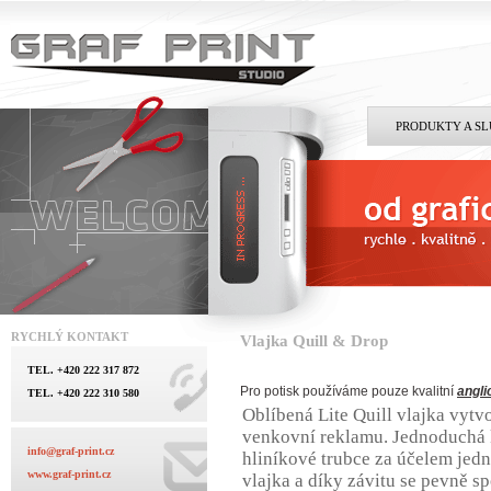
PRODUKTY A S
RYCHLÝ KONTAKT
Vlajka Quill & Drop
TEL. +420 222 317 872
Pro potisk používáme pouze kvalitní
angli
TEL. +420 222 310 580
Oblíbená Lite Quill vlajka vyt
venkovní reklamu. Jednoduchá 
info@graf-print.cz
hliníkové trubce za účelem jed
www.graf-print.cz
vlajka a díky závitu se pevně sp