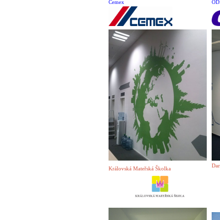
Cemex
OD
D
a
Královská Mateřská Školka