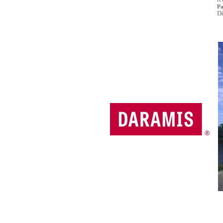
Pa
Dě