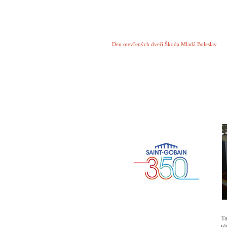
Den otevřených dveří Škoda Mladá Boleslav
Ta
té