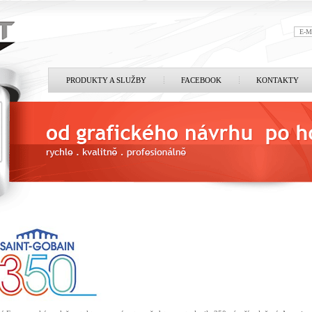
PRODUKTY A SLUŽBY
FACEBOOK
KONTAKTY