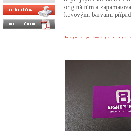
originálním a zapamatova
kovovými barvami případ
Takto jsme schopni tisknout i jiné tiskoviny: v