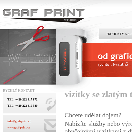
PRODUKTY A S
RYCHLÝ KONTAKT
vizitky se zlatým
TEL. +420 222 317 872
TEL. +420 222 310 580
Chcete udělat dojem?
info@graf-print.cz
Nabízíte služby nebo výr
www.graf-print.cz
obyčejnými vizitkami z di