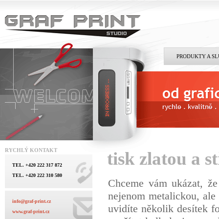
PRODUKTY A S
RYCHLÝ KONTAKT
tisk zlatou a 
TEL. +420 222 317 872
TEL. +420 222 310 580
Chceme vám ukázat, že n
nejenom metalickou, ale 
info@graf-print.cz
uvidíte několik desítek f
www.graf-print.cz