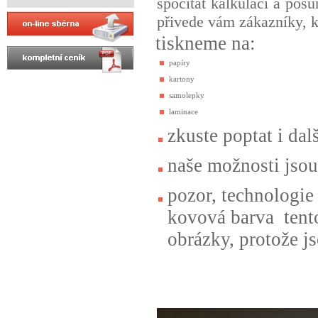
spočítat kalkulaci a posu
přivede vám zákazníky, kt
tiskneme na:
papíry
kartony
samolepky
laminace
zkuste poptat i da
naše možnosti jsou
pozor, technologie
kovová barva tento
obrázky, protože j