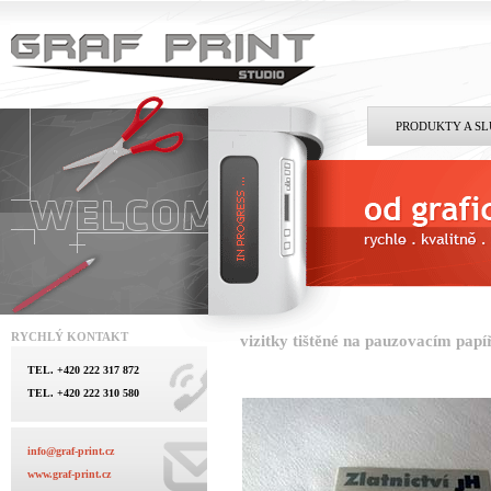
PRODUKTY A S
RYCHLÝ KONTAKT
vizitky tištěné na pauzovacím papí
TEL. +420 222 317 872
TEL. +420 222 310 580
info@graf-print.cz
www.graf-print.cz