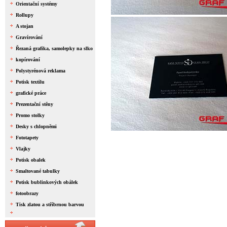
Orientační systémy
Rollupy
A stojan
Gravírování
Řezaná grafika, samolepky na slko
kopírování
Polystyrénová reklama
Potisk textilu
grafické práce
Prezentační stěny
Promo stolky
Desky s chlopněmi
Fototapety
Vlajky
Potisk obalek
Smaltované tabulky
Potisk bublinkových obálek
fotoobrazy
Tisk zlatou a stříbrnou barvou