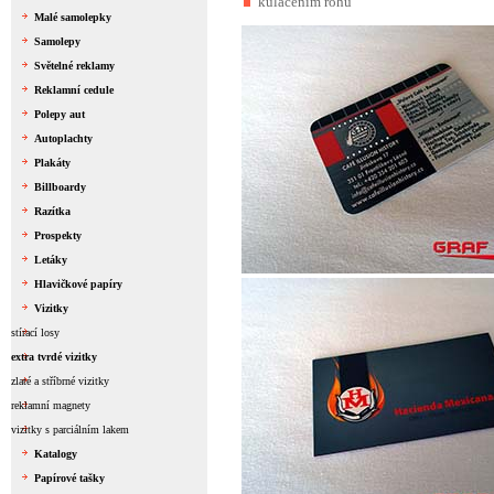
kulacením rohů
Malé samolepky
Samolepy
Světelné reklamy
Reklamní cedule
Polepy aut
Autoplachty
Plakáty
Billboardy
Razítka
Prospekty
Letáky
Hlavičkové papíry
Vizitky
stírací losy
extra tvrdé vizitky
zlaté a stříbrné vizitky
reklamní magnety
vizitky s parciálním lakem
Katalogy
Papírové tašky