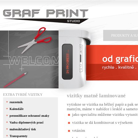
PRODUKTY A S
EXTRA TVRDÉ VIZITKY
vizitky matně laminované
rozcestnik
vytiskne se vizitka na běžný papír a pak 
matným, máme v nabídce i lesklé a sameto
Kalendáře
jako specialitu můžeme vizitku vytunit
perzonifikace ochranné znaky
vizitka se dá kombinovat s výsekem
Vazba diplomových prací
malonákladový tisk
vrtáním
Transparenty