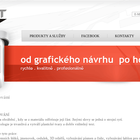
PRODUKTY A SLUŽBY
FACEBOOK
KONTAKTY
ování
OVÁNÍ
a obrábění , kdy se z materiálu odfrézuje její část. Jinými slovy se jedná o strojní rytí.
ologie je trvanlivá a vytváří plastické tvary a dobře viditelný text.
 tyto práce:
remních štítků, jmenovek, cedulek, 3D reliéfů, vyřezávání písmen a čislic, vyřezávání šablon pr