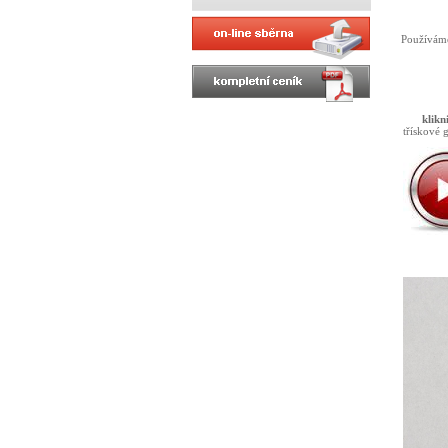
Používáme
klikn
třískové 