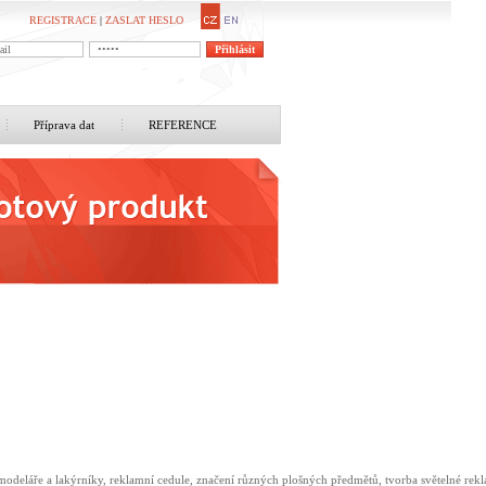
REGISTRACE
|
ZASLAT HESLO
Příprava dat
REFERENCE
o modeláře a lakýrníky, reklamní cedule, značení různých plošných předmětů, tvorba světelné rek