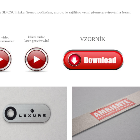
 3D CNC frézku řízenou počítačem, a proto je zajištěno velmi přesné gravírování a řezání.
klikni
video
i
video
VZORNÍK
laser gravírování
gravírování