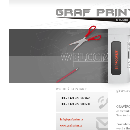
RYCHLÝ KONTAKT
gravír
TEL. +420 222 317 872
TEL. +420 222 310 580
GRAVÍR
Je technik
Tato techn
info@graf-print.cz
Provádíme
www.graf-print.cz
tvorba fi