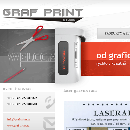
PRODUKTY A S
RYCHLÝ KONTAKT
laser gravírování
TEL. +420 222 317 872
TEL. +420 222 310 580
info@graf-print.cz
www.graf-print.cz