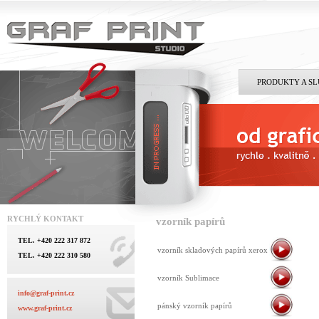
PRODUKTY A S
RYCHLÝ KONTAKT
vzorník papírů
TEL. +420 222 317 872
vzorník skladových papírů xerox
TEL. +420 222 310 580
vzorník Sublimace
info@graf-print.cz
pánský vzorník papírů
www.graf-print.cz