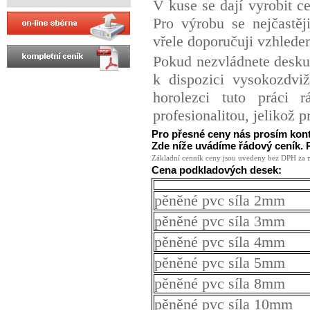
V kuse se dají vyrobit ce
Pro výrobu se nejčast
vřele doporučuji vzhlede
Pokud nezvládnete desk
k dispozici vysokozdvi
horolezci tuto práci 
profesionalitou, jelikož 
Pro přesné ceny nás prosím konta
Zde níže uvádíme řádový ceník. P
Základní cenník ceny jsou uvedeny bez DPH za m
Cena podkladových desek:
pěněné pvc síla 2mm
pěněné pvc síla 3mm
pěněné pvc síla 4mm
pěněné pvc síla 5mm
pěněné pvc síla 8mm
pěněné pvc síla 10mm