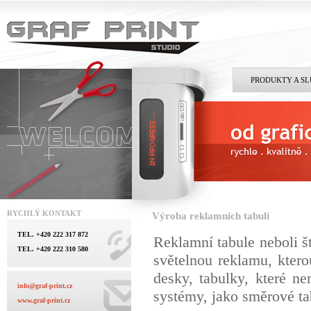
PRODUKTY A S
RYCHLÝ KONTAKT
Výroba reklamních tabulí
TEL. +420 222 317 872
Reklamní tabule neboli š
TEL. +420 222 310 580
světelnou reklamu, kter
desky, tabulky, které ne
info@graf-print.cz
systémy, jako směrové ta
www.graf-print.cz