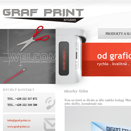
PRODUKTY A S
RYCHLÝ KONTAKT
ukazky tisku
TEL. +420 222 317 872
Fota na které se díváte je dílo našeho kolegy M
jeho služby, kontaktujte nás.
TEL. +420 222 310 580
info@graf-print.cz
www.graf-print.cz