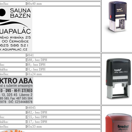
štočku:
40x40 mm
4941
588,- bez DPH
čku:
69,- bez DPH
štářku
91,- bez DPH
štočku:
41x24 mm
44045
682,- bez DPH
čku:
255,- bez DPH
štářku:
117,- bez DPH
štočku:
45x33 mm