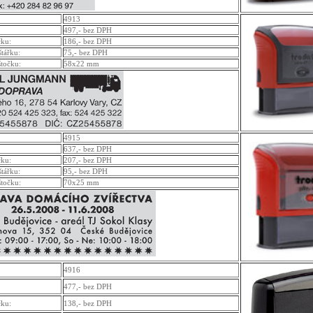
4913
497,- bez DPH
čku:
186,- bez DPH
štářku:
75,- bez DPH
štočku:
58x22 mm
4915
637,- bez DPH
čku:
207,- bez DPH
štářku:
95,- bez DPH
štočku:
70x25 mm
4916
477,- bez DPH
čku:
138,- bez DPH