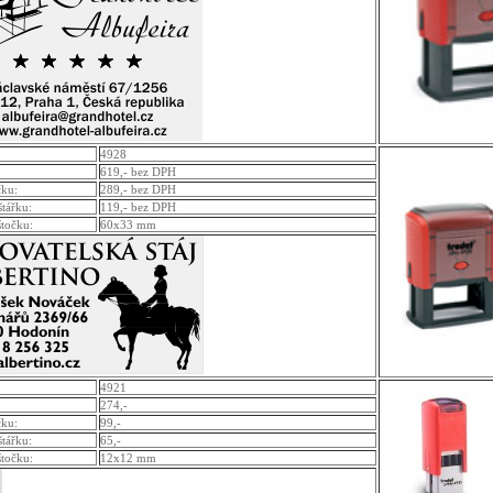
4928
619,- bez DPH
čku:
289,- bez DPH
štářku:
119,- bez DPH
štočku:
60x33 mm
4921
274,-
čku:
99,-
štářku:
65,-
štočku:
12x12 mm