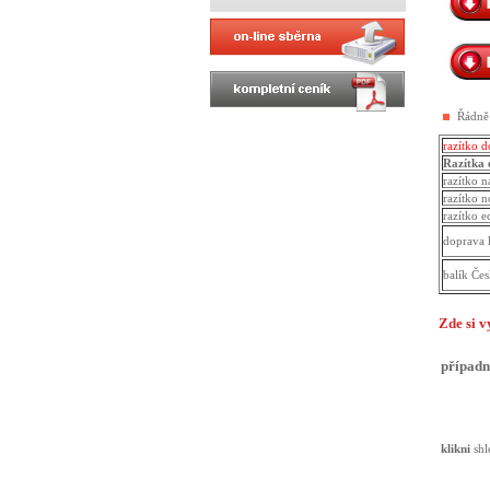
Řádně
razítko 
Razítka 
razítko n
razítko 
razítko 
doprava 
balík Čes
Zde si v
případně
klikni
shl