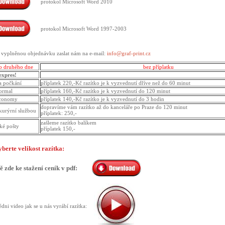
protokol Microsoft Word 2010
protokol Microsoft Word 1997-2003
 vyplněnou objednávku zaslat nám na e-mail:
info@graf-print.cz
do druhého dne
bez příplatku
expres!
a počkání
příplatek 220,-Kč razítko je k vyzvednutí dříve než do 60 minut
normal
příplatek 160,-Kč razítko je k vyzvednutí do 120 minut
economy
příplatek 140,-Kč razítko je k vyzvednutí do 3 hodin
dopravíme vám razítko až do kanceláře po Praze do 120 minut
kurýrní službou
příplatek: 250,-
zašleme razítko balíkem
ké pošty
příplatek 150,-
yberte velikost razítka:
 zde ke stažení ceník v pdf:
édni video jak se u nás vyrábí razítka: