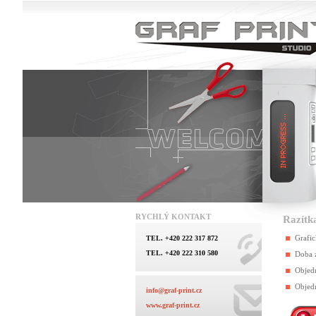
RYCHLÝ KONTAKT
Razítk
Grafi
TEL. +420 222 317 872
TEL. +420 222 310 580
Doba z
Objed
Objedn
info@graf-print.cz
www.graf-print.cz