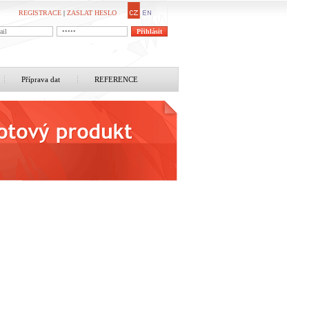
REGISTRACE
|
ZASLAT HESLO
Příprava dat
REFERENCE