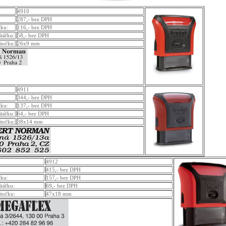
4910
287,- bez DPH
čku:
116,- bez DPH
štářku:
58,- bez DPH
štočku:
26x9 mm
4911
344,- bez DPH
čku:
137,- bez DPH
štářku:
64,- bez DPH
štočku:
38x14 mm
4912
415,- bez DPH
čku:
157,- bez DPH
štářku:
69,- bez DPH
štočku:
47x18 mm