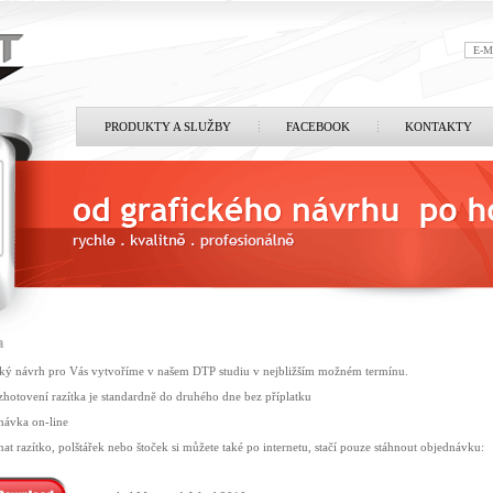
PRODUKTY A SLUŽBY
FACEBOOK
KONTAKTY
a
cký návrh pro Vás vytvoříme v našem DTP studiu v nejbližším možném termínu.
hotovení razítka je standardně do druhého dne bez příplatku
návka on-line
at razítko, polštářek nebo štoček si můžete také po internetu, stačí pouze stáhnout objednávku: