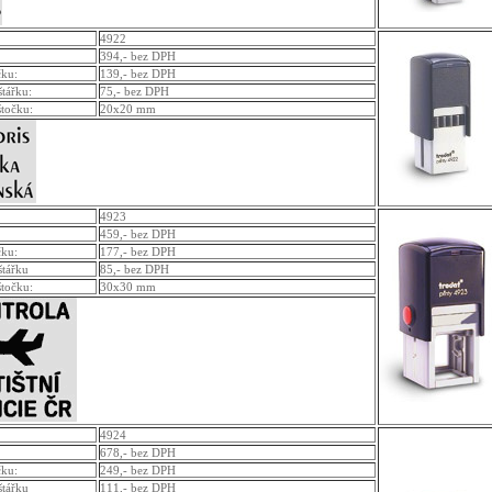
4922
394,- bez DPH
čku:
139,- bez DPH
štářku:
75,- bez DPH
štočku:
20x20 mm
4923
459,- bez DPH
čku:
177,- bez DPH
štářku
85,- bez DPH
štočku:
30x30 mm
4924
678,- bez DPH
čku:
249,- bez DPH
štářku
111,- bez DPH