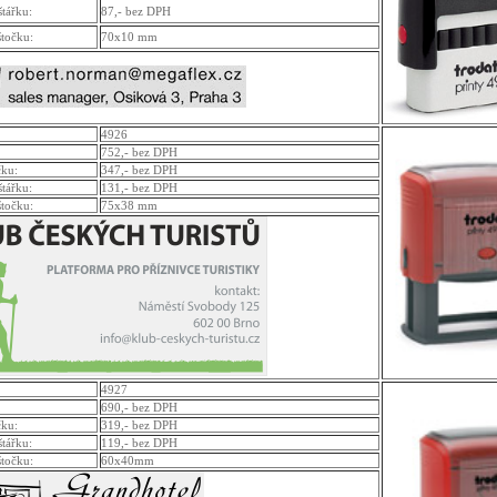
štářku:
87,- bez DPH
štočku:
70x10 mm
4926
752,- bez DPH
čku:
347,- bez DPH
štářku:
131,- bez DPH
štočku:
75x38 mm
4927
690,- bez DPH
čku:
319,- bez DPH
štářku:
119,- bez DPH
štočku:
60x40mm