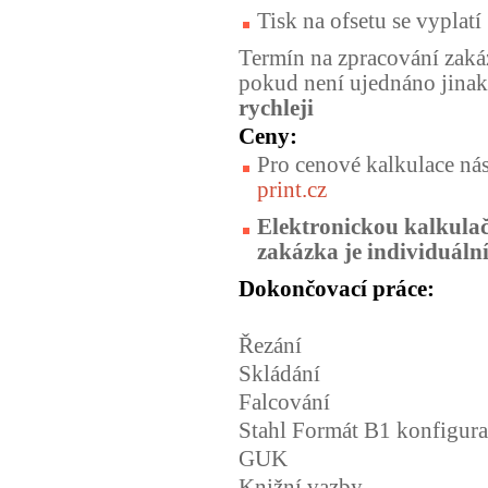
Tisk na ofsetu se vyplat
Termín na zpracování zaká
pokud není ujednáno jina
rychleji
Ceny:
Pro cenové kalkulace nás
print.cz
Elektronickou kalkul
zakázka je individuáln
Dokončovací práce:
Řezání
Skládání
Falcování
Stahl Formát B1 konfigur
GUK
Knižní vazby