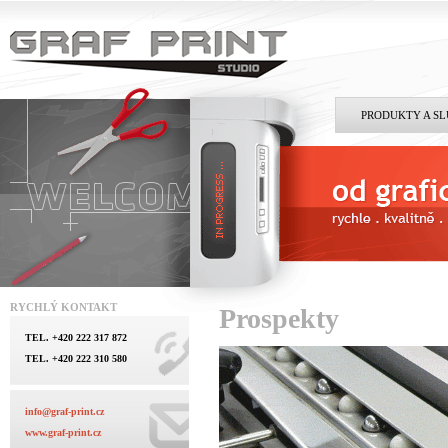
PRODUKTY A S
RYCHLÝ KONTAKT
Prospekty
TEL. +420 222 317 872
TEL. +420 222 310 580
info@graf-print.cz
www.graf-print.cz