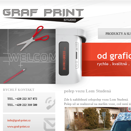
PRODUKTY A S
RYCHLÝ KONTAKT
polep vozu Lom Studená
TEL. +420 222 317 872
Zde k nahlédnutí celopolep vozu Lom Studená.
Polep už se realizoval na starším voze, což není i
TEL. +420 222 310 580
info@graf-print.cz
www.graf-print.cz