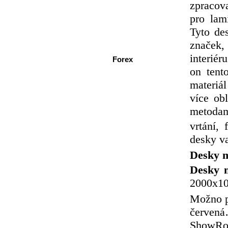
zpracov
pro lam
Tyto de
značek,
interiér
Forex
on tent
materiál
více ob
metodami
vrtání,
desky v
Desky m
Desky 
2000x10
Možno po
červená
ShowRo