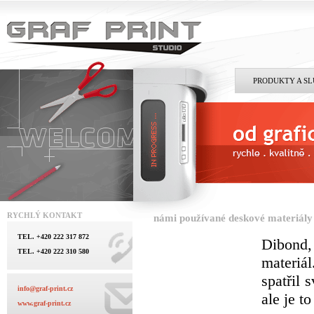
PRODUKTY A S
RYCHLÝ KONTAKT
námi používané deskové materiály
TEL. +420 222 317 872
Dibond
TEL. +420 222 310 580
materiá
spatřil 
info@graf-print.cz
ale je t
www.graf-print.cz