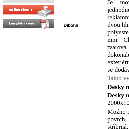
Je mož
jednodu
reklam
dvou hli
Dibond
polyes
mm. Cha
tvarov
dokona
exteriér
se dodáv
Takto v
Desky m
Desky m
2000x10
Možno p
povrch, 
stříbrná