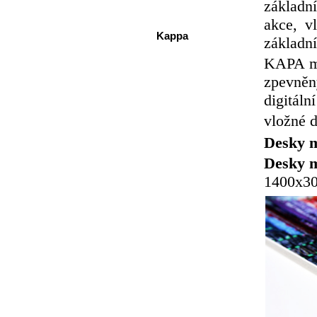
základn
akce, v
Kappa
základní
KAPA mo
zpevněn
digitáln
vložné d
Desky m
Desky m
1400x30