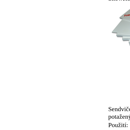
Sendvič
potažený
Použití