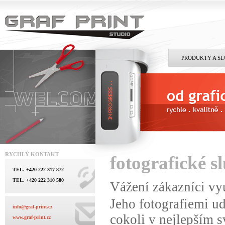
PRODUKTY A S
RYCHLÝ KONTAKT
fotografické s
TEL. +420 222 317 872
TEL. +420 222 310 580
Vážení zákazníci vy
Jeho fotografiemi ud
info@graf-print.cz
cokoli v nejlepším s
www.graf-print.cz