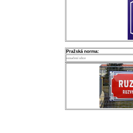
Pražská norma:
označení ulice