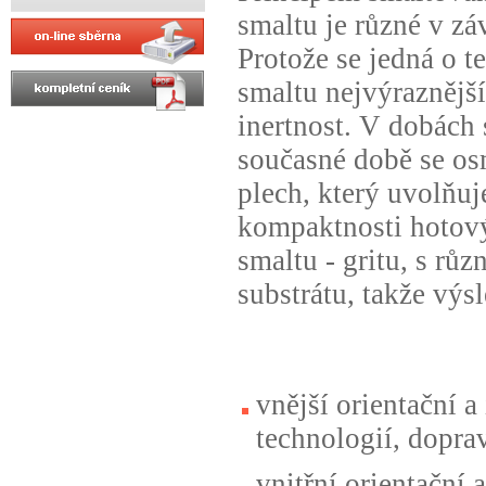
smaltu je různé v zá
Protože se jedná o t
smaltu nejvýraznější
inertnost. V dobách
současné době se os
plech, který uvolňu
kompaktnosti hotový
smaltu - gritu, s rů
substrátu, takže výs
vnější orientační 
technologií, doprav
vnitřní orientační 