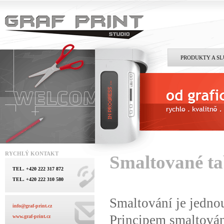
PRODUKTY A S
RYCHLÝ KONTAKT
Smaltované ta
TEL. +420 222 317 872
TEL. +420 222 310 580
Smaltování je jedno
info@graf-print.cz
Principem smaltován
www.graf-print.cz