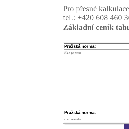
Pro přesné kalkulace
tel.: +420 608 460 
Základní ceník tab
Pražská norma:
číslo popisné
Pražská norma:
číslo orientační